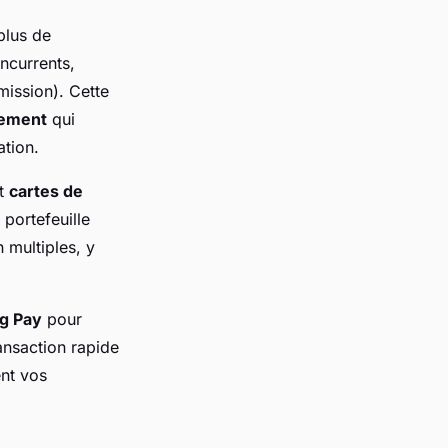
plus de
ncurrents,
ission). Cette
iement
qui
ation.
t
cartes de
 portefeuille
 multiples, y
g Pay
pour
ansaction rapide
ent vos