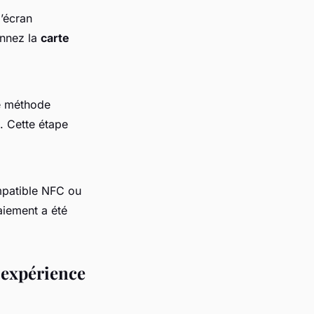
l’écran
onnez la
carte
re méthode
. Cette étape
patible NFC ou
aiement a été
 expérience