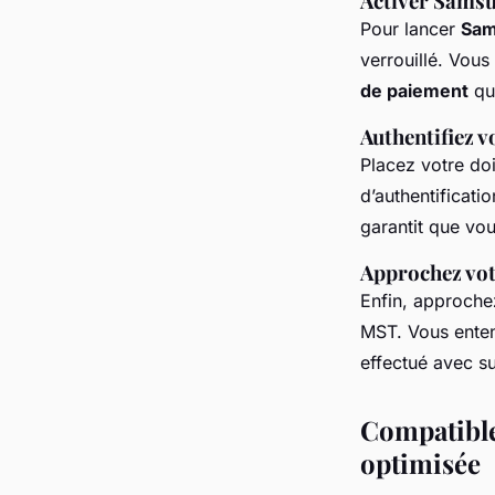
Activer Sams
Pour lancer
Sam
verrouillé. Vous
de paiement
que
Authentifiez 
Placez votre doi
d’authentificati
garantit que vou
Approchez vot
Enfin, approche
MST. Vous enten
effectué avec su
Compatible
optimisée