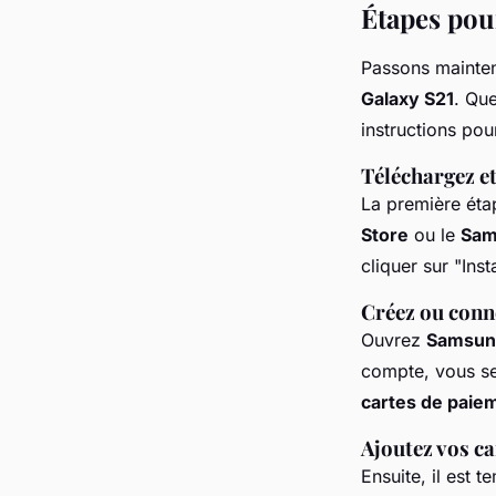
Étapes pou
Passons mainte
Galaxy S21
. Qu
instructions po
Téléchargez et
La première étap
Store
ou le
Sam
cliquer sur "Inst
Créez ou conn
Ouvrez
Samsun
compte, vous se
cartes de paie
Ajoutez vos ca
Ensuite, il est 