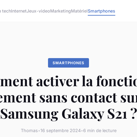
h tech
Internet
Jeux-video
Marketing
Matériel
Smartphones
SMARTPHONES
ent activer la foncti
ement sans contact su
Samsung Galaxy S21 
Thomas
•
16 septembre 2024
•
6 min de lecture