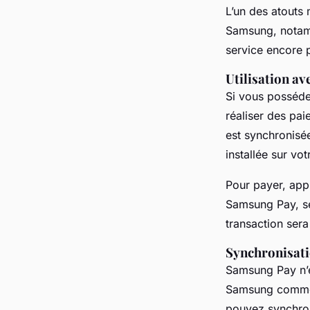
L’un des atouts
Samsung, nota
service encore p
Utilisation a
Si vous posséd
réaliser des pa
est synchronisé
installée sur vo
Pour payer, app
Samsung Pay, sé
transaction ser
Synchronisati
Samsung Pay n’es
Samsung comm
pouvez synchroni