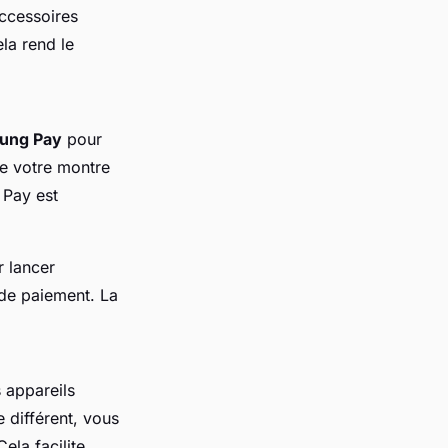
accessoires
ela rend le
ung Pay
pour
ue votre montre
 Pay est
 lancer
 de paiement. La
 appareils
différent, vous
ela facilite