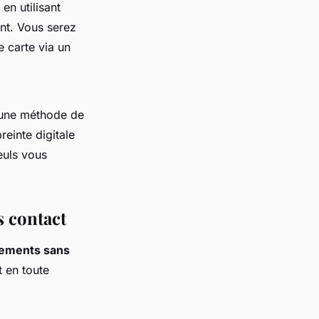
en utilisant
ent. Vous serez
e carte via un
une méthode de
einte digitale
euls vous
s contact
iements sans
 en toute