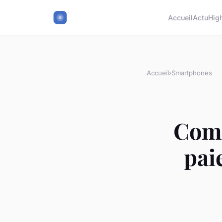
Accueil
Actu
Hig
Accueil
›
Smartphones
Comm
pai