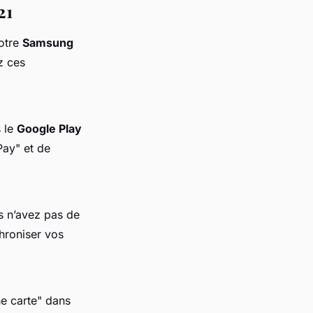
21
otre
Samsung
z ces
 le
Google Play
Pay" et de
us n’avez pas de
hroniser vos
ne carte" dans