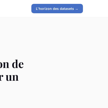
L'horizon des datasets →
on de
r un
?