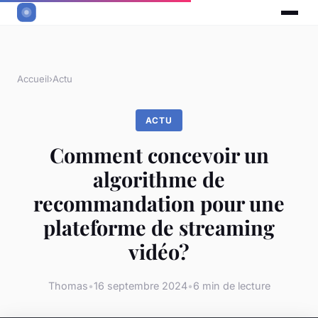
Accueil
›
Actu
ACTU
Comment concevoir un
algorithme de
recommandation pour une
plateforme de streaming
vidéo?
Thomas
•
16 septembre 2024
•
6 min de lecture