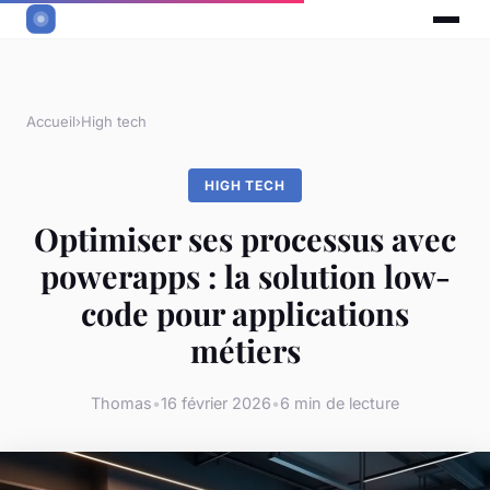
Accueil
›
High tech
HIGH TECH
Optimiser ses processus avec
powerapps : la solution low-
code pour applications
métiers
Thomas
•
16 février 2026
•
6 min de lecture